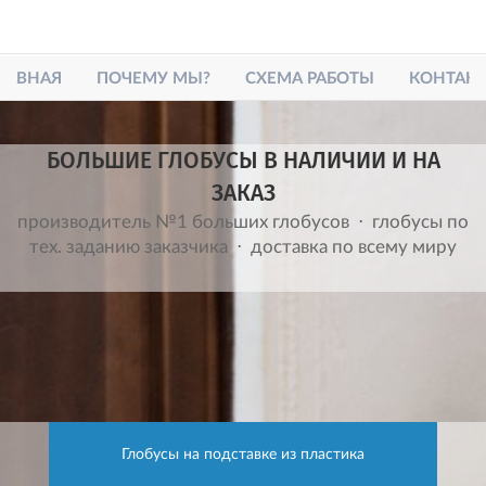
ЛАВНАЯ
ПОЧЕМУ МЫ?
СХЕМА РАБОТЫ
КОНТАК
БОЛЬШИЕ ГЛОБУСЫ В НАЛИЧИИ И НА
ЗАКАЗ
производитель №1 больших глобусов ⋅ глобусы по
тех. заданию заказчика ⋅ доставка по всему миру
Глобусы на подставке из пластика