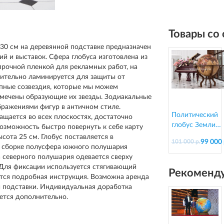
Товары со
30 см на деревянной подставке предназначен
й и выставок. Сфера глобуса изготовлена из
прочной пленкой для рекламных работ, на
нительно ламинируется для защиты от
упные созвездия, которые мы можем
тмечены образующие их звезды. Зодиакальные
ображениями фигур в античном стиле.
Политический
ащается во всех плоскостях, достаточно
глобус Земли
возможность быстро повернуть к себе карту
"Антик" в стиле
сота 25 см. Глобус поставляется в
99 000 
101 000 р.
ретро на резно
и сборке полусфера южного полушария
подставке из
 северного полушария одевается сверху
дерева, d=95 см
 Для фиксации используется стягивающий
Рекоменду
ется подробная инструкция. Возможна аренда
и подставки. Индивидуальная доработка
ется дополнительно.