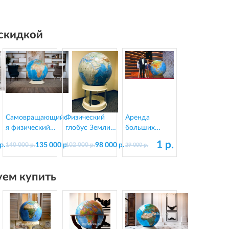
 скидкой
Самовращающийс
Физический
Аренда
я физический
глобус Земли
больших
глобус 130 см, на
"Тектоника" на
напольных
1 р.
р.
135 000 р.
98 000 р.
140 000 р.
102 000 р.
29 000 р.
й
пластиковой
подставке из
глобусов
подставке
пластика, d=95
см
ем купить