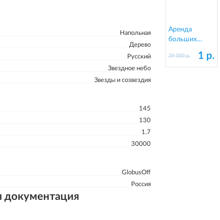
Аренда
Напольная
больших
Дерево
напольных
1 р.
29 000 р.
Русский
глобусов
Звездное небо
Звезды и созвездия
145
130
1.7
30000
GlobusOff
Россия
я документация