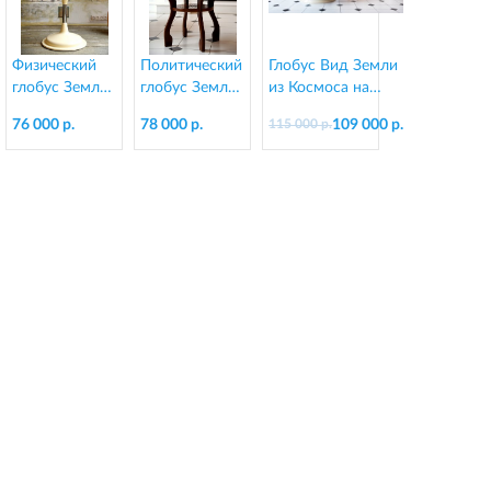
Физический
Политический
Глобус Вид Земли
глобус Земли
глобус Земли
из Космоса на
"Вид из
на резной
подставке из
76 000 р.
78 000 р.
109 000 р.
115 000 р.
Космоса" на
подставке из
пластика, d=130
подставке из
дерева, d=64
см
пластика,
см
d=64 см