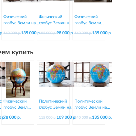
Физический
Физический
Физический
глобус Земли на
глобус Земли на
глобус Земли
деревянной
подставке из
"Антик" в стиле
р.
135 000 р.
98 000 р.
135 000 р.
140 000 р.
102 000 р.
140 000 р.
подставке, d=130
стеклопластика,
ретро на
см
d=95 см
подставке из
дерева, d=130 см
ем купить
о
Физический
Политический
Политический
глобус Земли
глобус Земли на
глобус Земли на
на резной
подставке из
подставке из
 р.
78 000 р.
109 000 р.
135 000 р.
115 000 р.
140 000 р.
подставке из
пластика, d=130
дерева, d=130 см
0
дерева, d=64
см
см