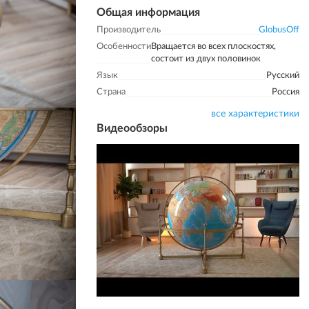
Общая информация
Производитель
GlobusOff
Особенности
Вращается во всех плоскостях,
состоит из двух половинок
Язык
Русский
Страна
Россия
все характеристики
Видеообзоры