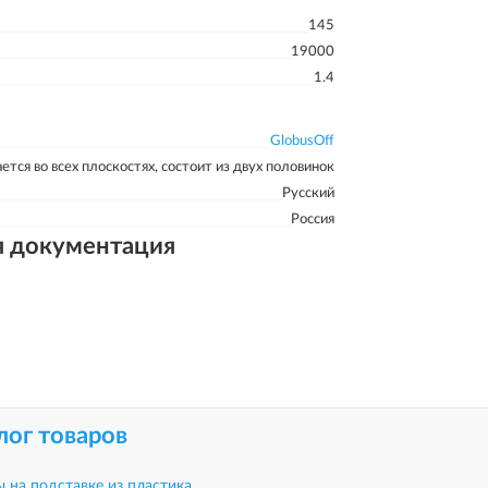
145
19000
1.4
GlobusOff
ется во всех плоскостях, состоит из двух половинок
Русский
Россия
я документация
лог товаров
ы на подставке из пластика