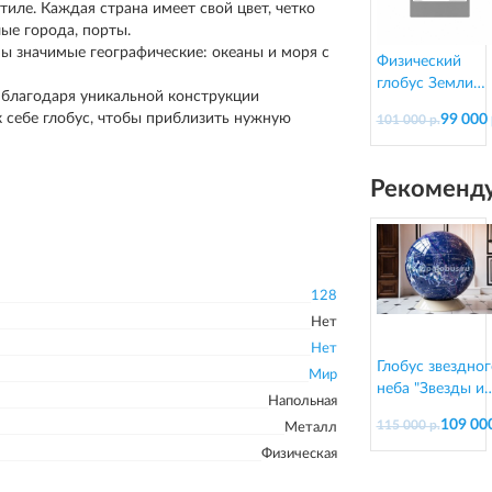
тиле. Каждая страна имеет свой цвет, четко
ые города, порты.
ы значимые географические: океаны и моря с
Физический
глобус Земли
 благодаря уникальной конструкции
"Антик" в стиле
к себе глобус, чтобы приблизить нужную
99 000 
101 000 р.
ретро на
подставке из
дерева, d=95 см
Рекоменду
128
Нет
Нет
Глобус звездног
Мир
неба "Звезды и
Напольная
созвездия" на
109 000
115 000 р.
Металл
подставке из
Физическая
пластика, d=13
см