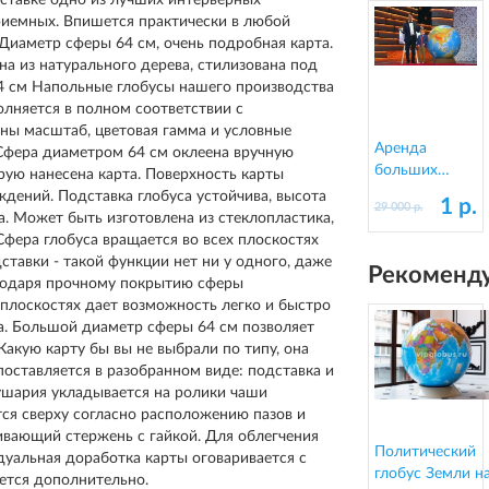
ставке одно из лучших интерьерных
риемных. Впишется практически в любой
Диаметр сферы 64 см, очень подробная карта.
на из натурального дерева, стилизована под
4 см Напольные глобусы нашего производства
лняется в полном соответствии с
ы масштаб, цветовая гамма и условные
Аренда
 Сфера диаметром 64 см оклеена вручную
больших
рую нанесена карта. Поверхность карты
напольных
дений. Подставка глобуса устойчива, высота
1 р.
29 000 р.
глобусов
да. Может быть изготовлена из стеклопластика,
Сфера глобуса вращается во всех плоскостях
ставки - такой функции нет ни у одного, даже
Рекоменду
агодаря прочному покрытию сферы
 плоскостях дает возможность легко и быстро
а. Большой диаметр сферы 64 см позволяет
Какую карту бы вы не выбрали по типу, она
поставляется в разобранном виде: подставка и
ушария укладывается на ролики чаши
ся сверху согласно расположению пазов и
ивающий стержень с гайкой. Для облегчения
Политический
уальная доработка карты оговаривается с
глобус Земли н
ется дополнительно.