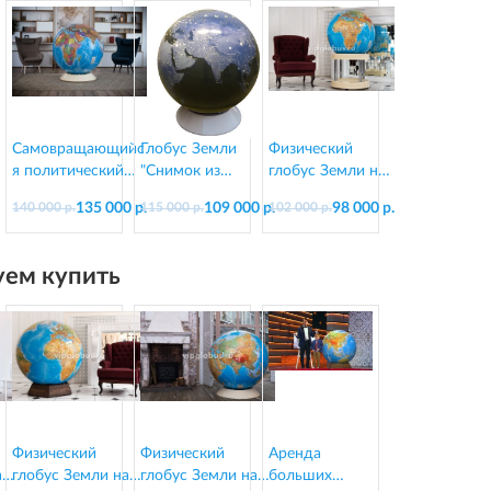
Самовращающийс
Глобус Земли
Физический
я политический
"Снимок из
глобус Земли на
глобус 130 см, на
Космоса" на
подставке из
135 000 р.
109 000 р.
98 000 р.
140 000 р.
115 000 р.
102 000 р.
пластиковой
пластиковой
стеклопластика,
подставке
подставке, d=130
d=95 см
см
ем купить
Физический
Физический
Аренда
а
глобус Земли на
глобус Земли на
больших