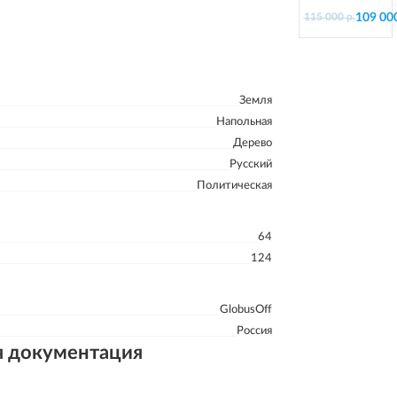
подставке из
109 000
115 000 р.
пластика, d=13
см
Земля
Напольная
Дерево
Русский
Политическая
64
124
GlobusOff
Россия
я документация