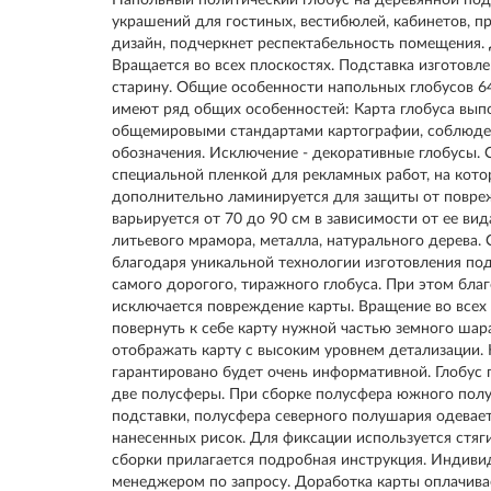
Напольный политический глобус на деревянной под
украшений для гостиных, вестибюлей, кабинетов, п
дизайн, подчеркнет респектабельность помещения. 
Вращается во всех плоскостях. Подставка изготовле
старину. Общие особенности напольных глобусов 6
имеют ряд общих особенностей: Карта глобуса выпо
общемировыми стандартами картографии, соблюден
обозначения. Исключение - декоративные глобусы.
специальной пленкой для рекламных работ, на кото
дополнительно ламинируется для защиты от повреж
варьируется от 70 до 90 см в зависимости от ее ви
литьевого мрамора, металла, натурального дерева. 
благодаря уникальной технологии изготовления под
самого дорогого, тиражного глобуса. При этом бл
исключается повреждение карты. Вращение во всех
повернуть к себе карту нужной частью земного шар
отображать карту с высоким уровнем детализации. 
гарантировано будет очень информативной. Глобус 
две полусферы. При сборке полусфера южного пол
подставки, полусфера северного полушария одевает
нанесенных рисок. Для фиксации используется стяг
сборки прилагается подробная инструкция. Индивид
менеджером по запросу. Доработка карты оплачива