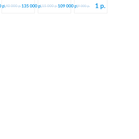
деревянной
подставке из
напольных
1 р.
 р.
135 000 р.
109 000 р.
140 000 р.
115 000 р.
29 000 р.
0
подставке, d=130
пластика, d=130
глобусов
см
см