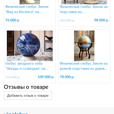
Физический глобус Земли
Физический глобус Земли на
"Вид из Космоса" на
подставке из
подставке из пластика, d=64
стеклопластика, d=95 см
76 000 р.
98 000 р.
102 000 р.
см
Глобус звездного неба
Физический глобус Земли на
"Звезды и созвездия" на
резной подставке из дерева,
подставке из пластика,
d=64 см
109 000 р.
78 000 р.
115 000 р.
d=130 см
Отзывы о товаре
Добавить отзыв о товаре