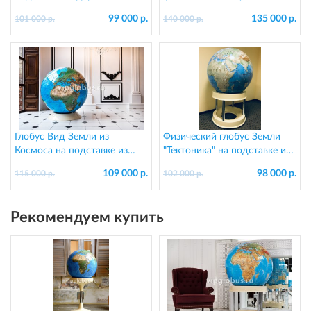
см (на английском языке)
на пластиковой подставке
99 000 р.
135 000 р.
101 000 р.
140 000 р.
Глобус Вид Земли из
Физический глобус Земли
Космоса на подставке из
"Тектоника" на подставке из
пластика, d=130 см
пластика, d=95 см
109 000 р.
98 000 р.
115 000 р.
102 000 р.
Рекомендуем купить