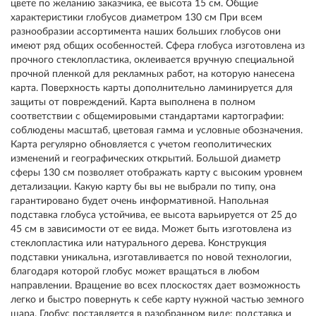
цвете по желанию заказчика, ее высота 15 см. Общие
характеристики глобусов диаметром 130 см При всем
разнообразии ассортимента наших больших глобусов они
имеют ряд общих особенностей. Сфера глобуса изготовлена из
прочного стеклопластика, оклеивается вручную специальной
прочной пленкой для рекламных работ, на которую нанесена
карта. Поверхность карты дополнительно ламинируется для
защиты от повреждений. Карта выполнена в полном
соответствии с общемировыми стандартами картографии:
соблюдены масштаб, цветовая гамма и условные обозначения.
Карта регулярно обновляется с учетом геополитических
изменений и географических открытий. Большой диаметр
сферы 130 см позволяет отображать карту с высоким уровнем
детализации. Какую карту бы вы не выбрали по типу, она
гарантировано будет очень информативной. Напольная
подставка глобуса устойчива, ее высота варьируется от 25 до
45 см в зависимости от ее вида. Может быть изготовлена из
стеклопластика или натурального дерева. Конструкция
подставки уникальна, изготавливается по новой технологии,
благодаря которой глобус может вращаться в любом
направлении. Вращение во всех плоскостях дает возможность
легко и быстро повернуть к себе карту нужной частью земного
шара. Глобус поставляется в разобранном виде: подставка и