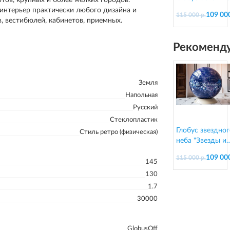
подставке из
интерьер практически любого дизайна и
109 000
115 000 р.
пластика, d=13
 вестибюлей, кабинетов, приемных.
см
Рекоменду
Земля
Напольная
Русский
Стеклопластик
Глобус звездног
Стиль ретро (физическая)
неба "Звезды и
созвездия" на
109 000
115 000 р.
подставке из
145
пластика, d=13
130
см
1.7
30000
GlobusOff