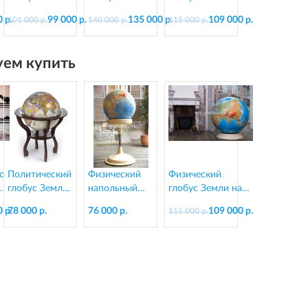
резной
"Антик" в стиле
подставке из
 р.
99 000 р.
135 000 р.
109 000 р.
101 000 р.
140 000 р.
115 000 р.
0
подставке из
ретро на
пластика, d=130
дерева VIPGlobus
подставке из
см
d=95 см
дерева, d=130 см
ем купить
о
Политический
Физический
Физический
глобус Земли
напольный
глобус Земли на
"Антик" в
глобус Земли
подставке из
 р.
78 000 р.
76 000 р.
109 000 р.
115 000 р.
стиле ретро
на подставке
пластика, d=130
0
на резной
из пластика,
см
подставке из
d=64 см
дерева, d=64
см