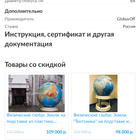
Диаметр глобуса, см
64
Дополнительно
Производитель
GlobusOff
Страна
Россия
Инструкция, сертификат и другая
документация
Товары со скидкой
Физический глобус Земли на
Физический глобус Земли
подставке из пластика,
"Тектоника" на подставке из
d=130 см
пластика, d=95 см
109 000 р.
98 000 р.
115 000 р.
102 000 р.