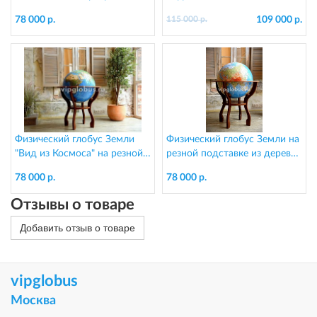
резной подставке из дерева,
d=130 см
78 000 р.
109 000 р.
115 000 р.
d=64 см
Физический глобус Земли
Физический глобус Земли на
"Вид из Космоса" на резной
резной подставке из дерева,
подставке из дерева, d=64
d=64 см
78 000 р.
78 000 р.
см
Отзывы о товаре
Добавить отзыв о товаре
vipglobus
Москва