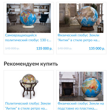
Самовращающийся
Физический глобус Земли
политический глобус 130 см,
"Антик" в стиле ретро на
на пластиковой подставке
подставке из дерева, d=130
135 000 р.
135 000 р.
140 000 р.
140 000 р.
см
Рекомендуем купить
Политический глобус Земли
Физический глобус Земли на
"Антик" в стиле ретро на
подставке из пластика,